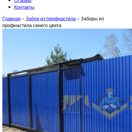
Отзывы
Контакты
Главная
–
Забор из профнастила
–
Заборы из
профнастила синего цвета