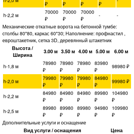
h-2,0 м
-
₽
₽
₽
₽
70000
70000
70000
h-2,2 м
-
-
₽
₽
₽
Механические откатные ворота на бетонной тумбе:
cтолбы 80*80, каркас 60*30; Наполнение: профнастил ,
евроштакетник, сетка 3D, деревянный штакетник
Высота /
3.00 м
3.50 м
4.00 м
5.00 м
6.00 м
Ширина
78980
78980
78980
83980
h-1,8 м
98980 ₽
₽
₽
₽
₽
79980
79980
79980
84980
h-2,0 м
99980 ₽
₽
₽
₽
₽
84980
84980
84980
89980
104980
h-2,2 м
₽
₽
₽
₽
₽
89980
89980
89980
94980
109980
h-2,5 м
₽
₽
₽
₽
₽
Дополнительные услуги и оснащение
Вид услуги / оснащения
Цена