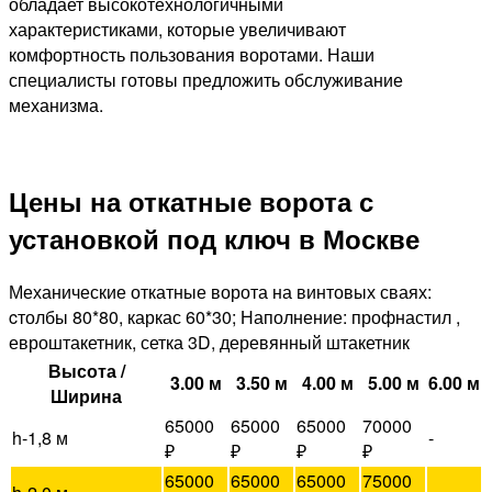
обладает высокотехнологичными
характеристиками, которые увеличивают
комфортность пользования воротами. Наши
специалисты готовы предложить обслуживание
механизма.
Цены на откатные ворота с
установкой под ключ в Москве
Механические откатные ворота на винтовых сваях:
cтолбы 80*80, каркас 60*30; Наполнение: профнастил ,
евроштакетник, сетка 3D, деревянный штакетник
Высота /
3.00 м
3.50 м
4.00 м
5.00 м
6.00 м
Ширина
65000
65000
65000
70000
h-1,8 м
-
₽
₽
₽
₽
65000
65000
65000
75000