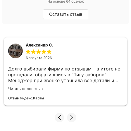
На основе 64 оценок
Оставить отзыв
Александр С.
6 августа 2026
Долго выбирали фирму по отзывам - в итоге не
прогадали, обратившись в "Лигу заборов".
Менеджер при звонке уточнила все детали и
назвала ориентировочную стоимость (причем
Читать полностью
очень точно, окончательная сумма при
оформлении заказа была чуть выше, только
Отзыв Яндекс.Карты
потому мы изменили высоту штакетника и
расположение калитки). И замерщик, и бригада
предварительно отзванивались и прибывали в
оговоренное время. Спасибо замерщику Юрию
за ценные "технические" советы. И бригаде