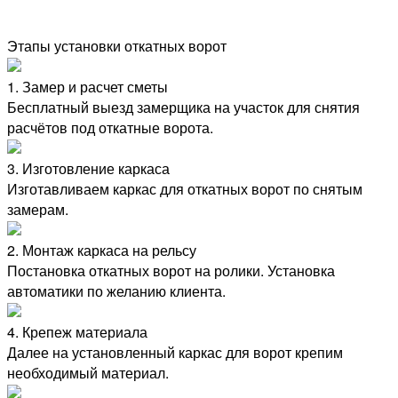
Анвара - очень вежливые, исполнительные,
аккуратные, профессионалы. За неполных 2 дня
работы - 120 метров забора были сделаны в
Этапы установки откатных ворот
лучшем виде (несмотря на сложный грунт с
камнями и неровный рельеф). Все пожелания
1. Замер и расчет сметы
были учтены (по расположению ворот-калиток,
Бесплатный выезд замерщика на участок для снятия
обходу деревьев), при малейших вариантах -
расчётов под откатные ворота.
всегда всё объясняли и советовались. При
демонтаже и установке забора ни одно
растение не пострадало, хотя это не
3. Изготовление каркаса
оговаривали.
Изготавливаем каркас для откатных ворот по снятым
замерам.
2. Монтаж каркаса на рельсу
Постановка откатных ворот на ролики. Установка
автоматики по желанию клиента.
4. Крепеж материала
Далее на установленный каркас для ворот крепим
необходимый материал.