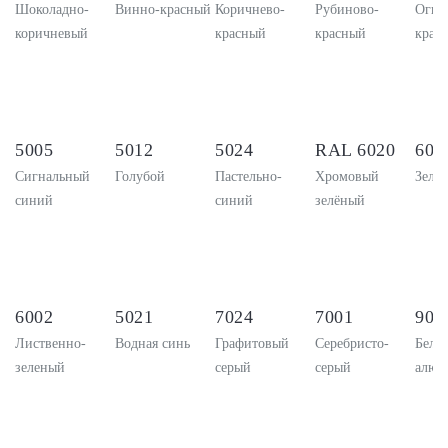
Шоколадно-
Винно-красный
Коричнево-
Рубиново-
Огне
коричневый
красный
красный
крас
5005
5012
5024
RAL 6020
600
Сигнальный
Голубой
Пастельно-
Хромовый
Зелё
синий
синий
зелёный
6002
5021
7024
7001
900
Лиственно-
Водная синь
Графитовый
Серебристо-
Бело-
зеленый
серый
серый
алюм