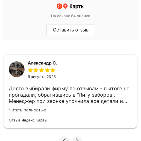
На основе 64 оценок
Оставить отзыв
Александр С.
6 августа 2026
Долго выбирали фирму по отзывам - в итоге не
прогадали, обратившись в "Лигу заборов".
Менеджер при звонке уточнила все детали и
назвала ориентировочную стоимость (причем
Читать полностью
очень точно, окончательная сумма при
оформлении заказа была чуть выше, только
Отзыв Яндекс.Карты
потому мы изменили высоту штакетника и
расположение калитки). И замерщик, и бригада
предварительно отзванивались и прибывали в