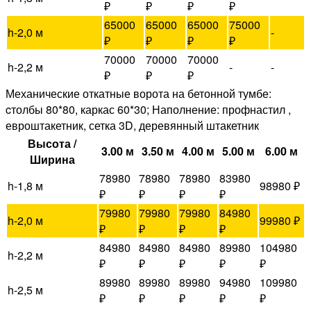
₽
₽
₽
₽
65000
65000
65000
75000
h-2,0 м
-
₽
₽
₽
₽
70000
70000
70000
h-2,2 м
-
-
₽
₽
₽
Механические откатные ворота на бетонной тумбе:
cтолбы 80*80, каркас 60*30; Наполнение: профнастил ,
евроштакетник, сетка 3D, деревянный штакетник
Высота /
3.00 м
3.50 м
4.00 м
5.00 м
6.00 м
Ширина
78980
78980
78980
83980
h-1,8 м
98980 ₽
₽
₽
₽
₽
79980
79980
79980
84980
h-2,0 м
99980 ₽
₽
₽
₽
₽
84980
84980
84980
89980
104980
h-2,2 м
₽
₽
₽
₽
₽
89980
89980
89980
94980
109980
h-2,5 м
₽
₽
₽
₽
₽