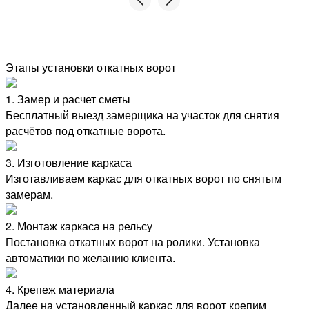
оговоренное время. Спасибо замерщику Юрию
за ценные "технические" советы. И бригаде
Анвара - очень вежливые, исполнительные,
аккуратные, профессионалы. За неполных 2 дня
работы - 120 метров забора были сделаны в
Этапы установки откатных ворот
лучшем виде (несмотря на сложный грунт с
камнями и неровный рельеф). Все пожелания
1. Замер и расчет сметы
были учтены (по расположению ворот-калиток,
Бесплатный выезд замерщика на участок для снятия
обходу деревьев), при малейших вариантах -
расчётов под откатные ворота.
всегда всё объясняли и советовались. При
демонтаже и установке забора ни одно
растение не пострадало, хотя это не
3. Изготовление каркаса
оговаривали.
Изготавливаем каркас для откатных ворот по снятым
замерам.
2. Монтаж каркаса на рельсу
Постановка откатных ворот на ролики. Установка
автоматики по желанию клиента.
4. Крепеж материала
Далее на установленный каркас для ворот крепим